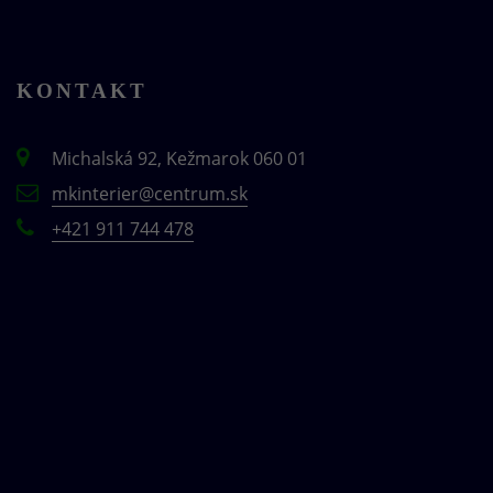
KONTAKT
Michalská 92, Kežmarok 060 01
mkinterier@centrum.sk
+421 911 744 478