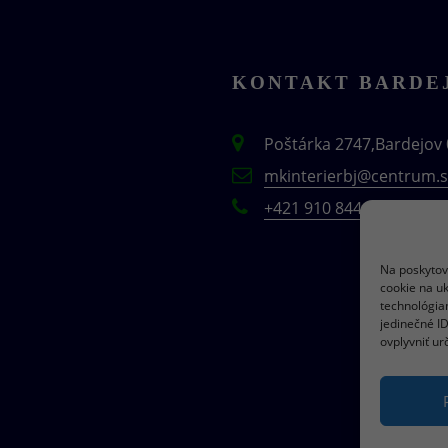
KONTAKT BARDE
Poštárka 2747,Bardejov 
mkinterierbj@centrum.s
+421 910 844 478
Na poskytov
cookie na uk
technológia
jedinečné I
ovplyvniť urč