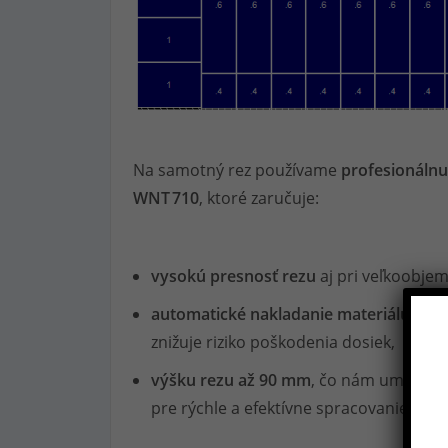
Na samotný rez používame
profesionálnu
WNT 710
, ktoré zaručuje:
vysokú presnosť rezu
aj pri veľkoobje
automatické nakladanie materiálu
, kto
znižuje riziko poškodenia dosiek,
výšku rezu až 90 mm
, čo nám umožňuje
pre rýchle a efektívne spracovanie veľký