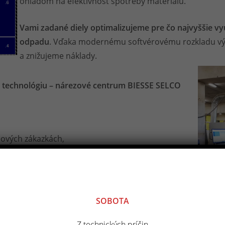
ohľadom na efektívnosť spotreby materiálu.
Vami zadané diely optimalizujeme pre čo najvyššie vyu
odpadu
. Vďaka modernému softvérovému rozkladu vý
a znižujeme náklady.
 technológiu – nárezové centrum BIESSE SELCO
mových zákazkách,
ré eliminuje manuálnu manipuláciu, šetrí čas a
 naraz rezať až
5 tabúľ s hrúbkou 18 mm
– ideálne
SOBOTA
ch zákaziek.
Z technických príčin