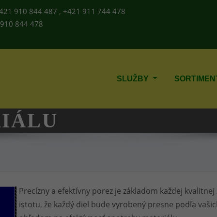
421 910 844 487 , +421 911 744 478
910 844 478
SLUŽBY
SORTIMEN
IÁLU
Precízny a efektívny porez je základom každej kvalitne
istotu, že každý diel bude vyrobený presne podľa vaš