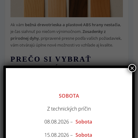
Ak vám
bežná drevotrieska a plastové ABS hrany nestačia
,
je čas siahnuť po niečom výnimočnom.
Zosadenky z
prírodnej dyhy
, pripravené presne podľa vašich požiadaviek,
vám otvárajú úplne nové možnosti vo vzhľade aj kvalite.
PREČO SI VYBRAŤ
DYHOVANÉ DIELY?
×
Pravý drevený povrch
– na pohľad aj na dotyk
Výber
dyhy podľa vašich predstáv
– dub, buk, smrek,
SOBOTA
jaseň, orech alebo iné druhy
Lisovanie na nosič podľa výberu
– štandardná DTD, MDF,
Z technických príčin
preglejka, ľahčené dosky
08.08.2026 –
Sobota
Možnosť
vlastného návrhu zosadenia
– smer vlákien,
šírka pásikov, zrkadlové kresby a viac
15.08.2026 –
Sobota