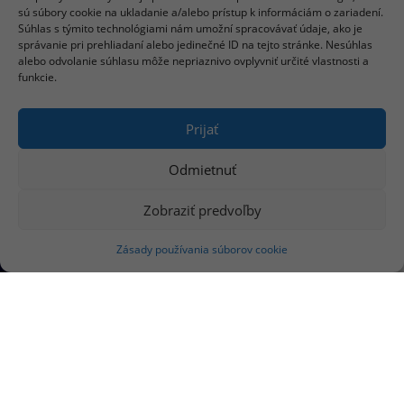
sú súbory cookie na ukladanie a/alebo prístup k informáciám o zariadení.
Súhlas s týmito technológiami nám umožní spracovávať údaje, ako je
správanie pri prehliadaní alebo jedinečné ID na tejto stránke. Nesúhlas
alebo odvolanie súhlasu môže nepriaznivo ovplyvniť určité vlastnosti a
funkcie.
Prijať
Odmietnuť
Zobraziť predvoľby
Zásady používania súborov cookie