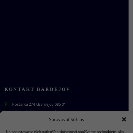
KONTAKT BARDEJOV
Poštárka 2747,Bardejov 085 01
mkinterierbj@centrum.sk
Spravovať Súhlas
+421 910 844 478
Na poskytovanie tých najlepších skúseností používame technológie, ako