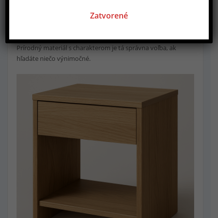
Každý diel je originál –
vhodný pre kvalitný nábytok,
Zatvorené
interiéry aj dizajnové prvky
Vyberte si dyhu, ktorú chcete.
My ju zosadíme a nalepíme
na požadovaný materiál presne podľa vašich potrieb
.
Prírodný materiál s charakterom je tá správna voľba, ak
hľadáte niečo výnimočné.